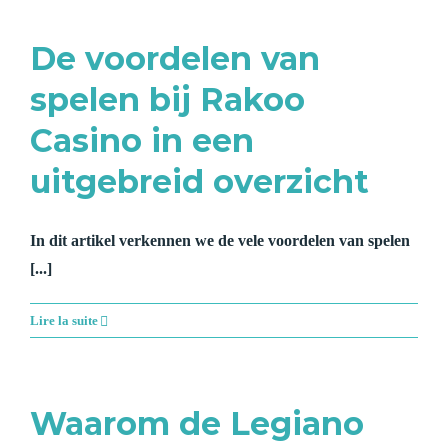
De voordelen van
spelen bij Rakoo
Casino in een
uitgebreid overzicht
In dit artikel verkennen we de vele voordelen van spelen
[...]
Lire la suite
Waarom de Legiano