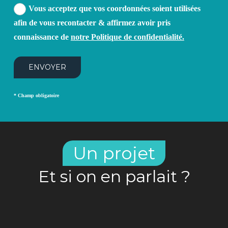
Vous acceptez que vos coordonnées soient utilisées
afin de vous recontacter & affirmez avoir pris
connaissance de
notre Politique de confidentialité.
* Champ obligatoire
Un projet
Et si on en parlait ?