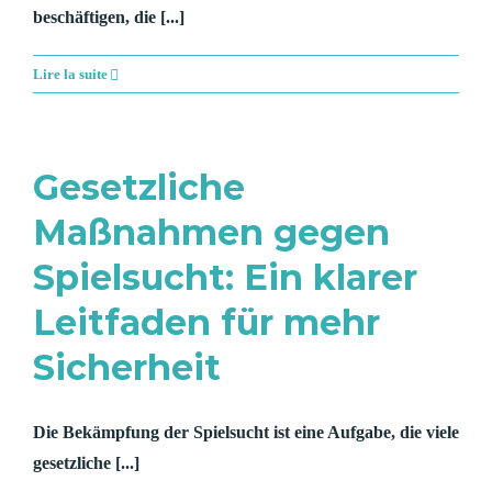
beschäftigen, die [...]
Lire la suite
Gesetzliche
Maßnahmen gegen
Spielsucht: Ein klarer
Leitfaden für mehr
Sicherheit
Die Bekämpfung der Spielsucht ist eine Aufgabe, die viele
gesetzliche [...]