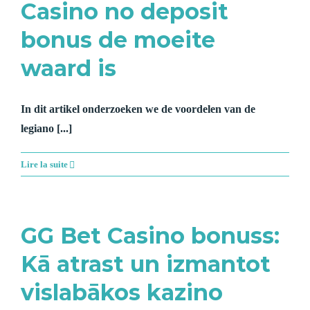
Casino no deposit
bonus de moeite
waard is
In dit artikel onderzoeken we de voordelen van de
legiano [...]
Lire la suite
GG Bet Casino bonuss:
Kā atrast un izmantot
vislabākos kazino