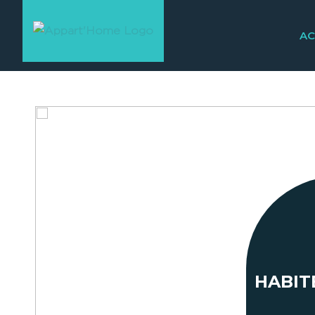
Skip
to
AC
content
HABIT