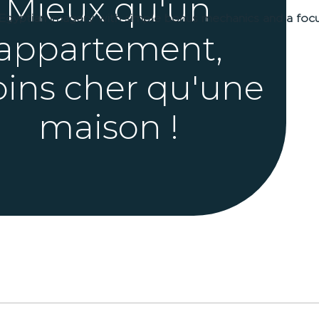
Mieux qu'un
gyptian imagery with simple bonus mechanics and a focu
appartement,
ins cher qu'une
maison !