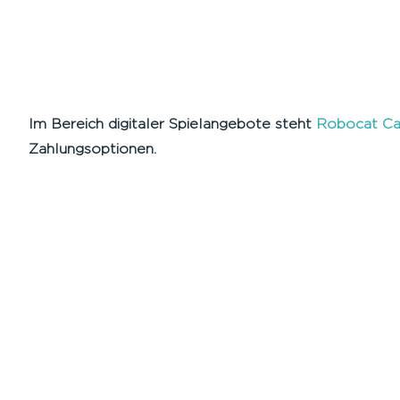
Im Bereich digitaler Spielangebote steht
Robocat Ca
Zahlungsoptionen.