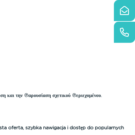
ωση και την παρουσίαση σχετικού περιεχομένου.
sta oferta, szybka nawigacja i dostęp do popularnych
sta oferta, szybka nawigacja i dostęp do popularnych