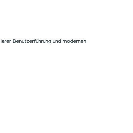
klarer Benutzerführung und modernen