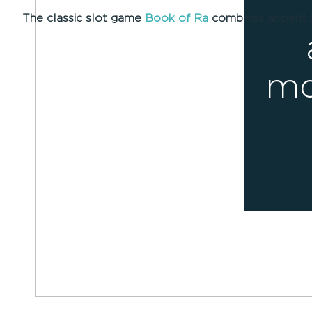
The classic slot game
Book of Ra
combines ancient E
mo