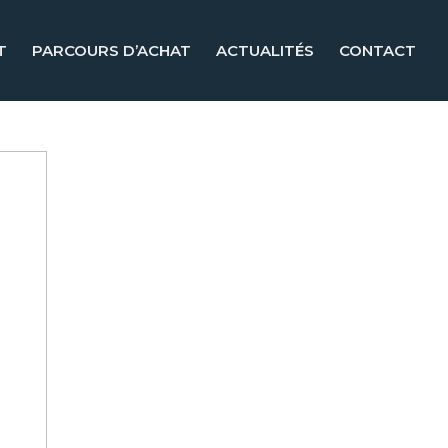
T
PARCOURS D’ACHAT
ACTUALITÉS
CONTACT